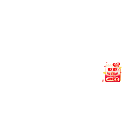
单赛事，而是关乎人生意义的一次重要体验。从浓厚
的地方文化，到职业生涯的新阶段，再到家庭情感与
未来发展的结合，这些因素交织着构成了他人生旅程
中的重要篇章，让人不禁思考如何把握每一个难得机
会，为实现自我价值而奋斗。
通过本次回归，哈登不仅找到了属于自己的位置，也
激发出更强烈追求卓越动力。他期待着继续书写属于
他的传奇故事，并以此为契机，引领更多年轻人在篮
球之路上奋勇向前，共同成就辉煌！
上一篇：
吉达联合后卫佩雷拉社媒发声不满…