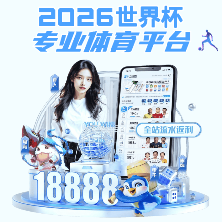
注册入口
快三登录平台
APP与网页版入
口｜畅享全球体育赛事与数据
服务
欢迎访问
快三登录平台
，提供全面覆盖足球、
篮球、电竞等项目的赛事资讯与数据内容， 支
持
APP下载
与
网页使用
，每日同步更新千场比
赛，聚焦热门体育内容， 助您轻松获取赛事动
态，掌握比赛节奏。