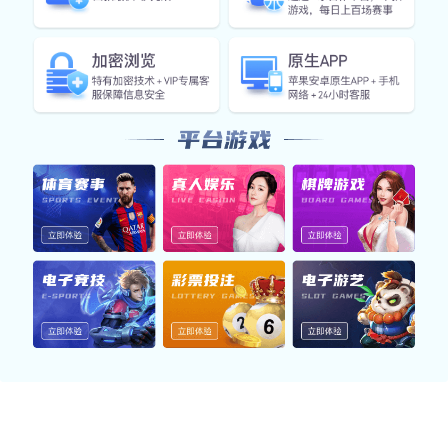
拜仁慕尼黑正式任命拉斯本德为U17青年队主教练开启新篇章
2026-06-26
苏群分析老詹G6状态极限与077复出对季后赛的影响
2026-06-25
乔约翰逊谈库里大合同李宁品牌未来将签约更多NBA球员
2026-06-24
穆斯卡特称赞蓉城引进阿洛伊西是明智之举感谢中超为澳洲教练创造机会
2026-06-23
爱德华兹警告偷下G1后风险高却被轻视G2遭遇惨败反思教训
2026-06-22
东部半决赛76人对战尼克斯第二场恩比德有望出战助球队争胜
2026-06-21
伊布因打赌剃光头布雷迪亲自为其理发引发热议
2026-06-20
小迈克尔布朗背伤未阻传控天赋三球射程无限成控卫新标杆
2026-06-19
卡迪斯对泰山造点引争议李欣徐云龙解说称跳水嫌疑明显反应过激
2026-06-18
阿洛伊西坚定信念全力以赴迎战客场挑战不惧客观因素影响
2026-06-17