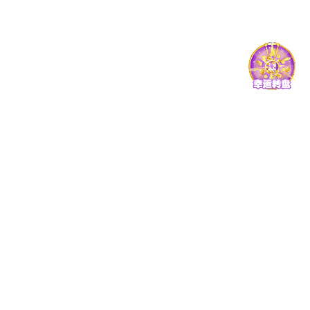
你可能喜欢
2026-07-29
#1