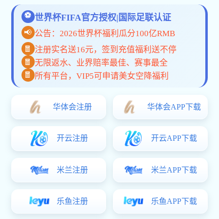
罗马诺报道弗洛西诺内租借博洛尼亚后卫埃米为期一年不含买断条款
2026-08-01
姆巴佩抵达美国分享照片开启世界杯冒险之旅期待新挑战
2026-07-31
曼联主帅更替后英超积分统计卡里克场均225分独占鳌头
2026-07-30
明日骑士对阵活塞G6裁判组名单揭晓主裁扎克扎巴与詹姆斯威廉姆斯在列
2026-07-29
38岁英格尔斯重返NBL与墨尔本联签约两年续写篮球传奇
2026-07-28
迪巴拉有望与罗马续约合同年薪降至250万欧元
2026-07-27
哈珀与文班搭档表现优异每百回合领先福克斯119分
2026-07-26
伊朗队获准提前进入美国但对美国LGBTQ活动表示不满
2026-07-25
詹俊点评英超赛季最失望球队利物浦与切尔西难逃厄运
2026-07-24
贵州队瑞士全球赛精彩回顾虽未登顶却已创造辉煌成就
2026-07-23
萨里即将加盟亚特兰大签约两年加一年合同即将官宣
2026-07-21