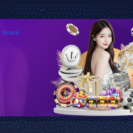
App下载
关于我们
体育头条
PP与网页版入口｜畅享全球体
盖足球、篮球、电竞等项目的赛事资讯与数据内容，
，聚焦热门体育内容， 助您轻松获取赛事动态，
手机App
网页版