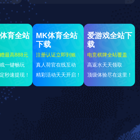
赛中的全力以赴，都鼓舞着全队。这样的态
个愿意长期待在同一支球队并努力争取胜利
功打下良好的基础。
场上的合作，更是一种心理上的依赖。当每
看到老大哥始终如一地支持这支球队，将极
之间良好的互动，使彼此间能够相互学习，