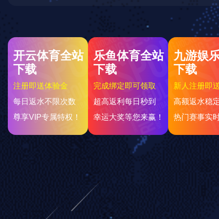
了一口气。
此外，字母哥在场上的表现也让他的决定
度使得每位队友都感受到责任感，从而提
最后，字母哥的决策也为球队带来了长远
的领袖，对于任何一家俱乐部来说都是至
2、队友之间心理建设
波蒂斯提到，当字母哥明确表态不求交易
个球员都知道自己身边有一个坚定不移、
这种团结精神对于年轻球员尤其重要。新
大增强他们面对困难时所需的勇气与信心
共同进步。