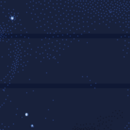
更衣室队友倍感安心与团结
传闻层出不穷，尤其是像字母哥这样的超级明星更是备受关注。密
更衣室的氛围变得更加安心与团结。波蒂斯作为球队的重要一员
聚力。本文将从几个方面深入探讨这一话题，包括字母哥对团队
期全面了解这一事件对雄鹿队的深远意义。
性的重要性
一言一行都直接影响着整个球队的发展方向。在这个充满竞争和压
，更是领导者，他的不安定情绪往往会引发其他球员的不安。而