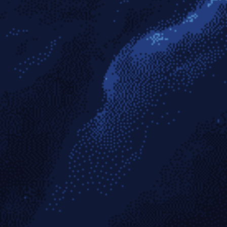
衣室内所有人都有理由相信自己所处的位置，以及为实现共同目
容，并加强战术配合，那么再加上健康状态良好的关键球员，他
多优秀人才加盟，为俱乐部注入新的活力，从而形成良性循环。
人事安排是不够的。需要的是一种不断反思与调整机制，以确保
不断努力之际，我们期待着看到更加强大的密尔沃基雄鹿队迎接
令更衣室队友倍感安心与团结”的消息不仅让玩家们松了一口气，
来的积极影响，是无法用金钱来衡量的。而这种凝聚力，则是任
在心理建设还是日常训练中，这份安心与团结将助推密尔沃基雄
写属于他们自己的传奇故事！