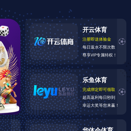
注册入口
育赛事与数据服务
 支持
APP下载
与
网页使用
，每日同步
掌握比赛节奏。