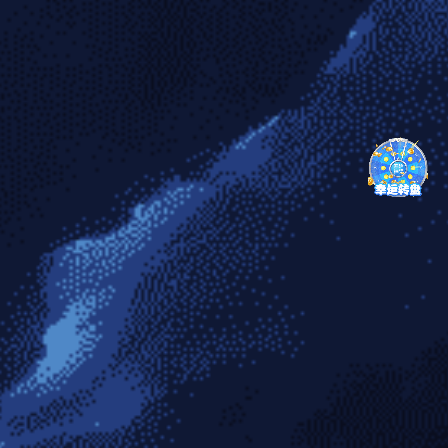
冷静，并且携手共渡难关时，团队就会变得
，可以看出雄鹿管理层在维护核心阵容方面
这是管理层必须面对的重要课题。
在场上，也体现在日常交流中。例如，通过
力的重要方式。
情况下，即便外界流言四起，只要保证内部
母哥选择留队之后，对于雄鹿而言，这是一