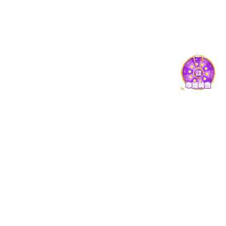
临诸多挑战，其中最主要的是如何持续吸引优秀教练
及管理人员，以确保培训质量。同时，需要克服当地
基础设施不完善的问题，以便为学员提供更理想的训
练环境。
另外，由于文化差异及经济条件等因素，当地家长可
能会对此类项目持谨慎态度。因此，加强沟通与宣传
非常重要，让家长们认识到参与高水平训练带来的益
处，是推动项目成功的重要环节。
最后，要实现可持续发展，还需要寻求政府及社会各
界支持，与其他相关机构建立密切合作关系，共同推
动非洲足球事业的发展，让这一梦想真正落地生根。
总结：