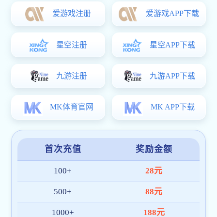
近年来在赛场上展现出了惊人的天赋与实力。然而，
围绕他的续约谈判却并不顺利，近期再次陷入停滞状
态。主要原因是佣金与签字费的分歧，使得双方难以
达成一致。本文将从四个方面对这一事件进行深入分
析：首先，将探讨弗拉霍维奇的个人表现及其市场价
值；其次，分析当前俱乐部的财务状况及其对续约谈
判的影响；第三，详细探讨球员经纪人在谈判中的角
色及其需求；最后，讨论其他俱乐部对弗拉霍维奇的
兴趣如何影响续约进程。通过这些方面的剖析，希望
能让读者更全面地理解这一复杂局面。
1、弗拉霍维奇的个人表现
弗拉霍维奇在过去几个赛季中，以其卓越的技艺和出
色的进球能力赢得了广泛赞誉。他不仅是一名优秀的