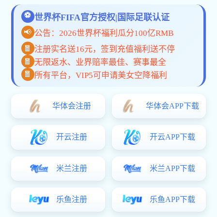
手机App
网页版
面包称赞恩比德为名人堂级球员缺
阵时其他球员同样能挺身而出
2026-07-05 01:22
37 次阅读
首页
/
体育头条
在当今的篮球界，恩比德作为一位备受瞩目的球员，