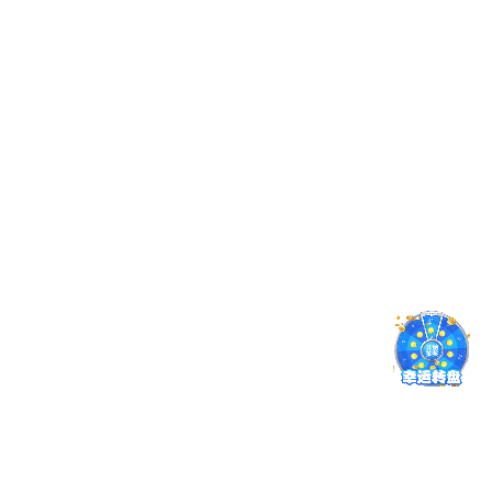
力。尤其是在季后赛阶段，这种经验积累对于他们未
来的发展至关重要。同时，也让教练组看到了不同战
术组合下可能出现的新火花，从而丰富战术选择。
综上所述，这种“缺少明星”的状态并未削弱76人的战
斗力，而是促进了球队内部资源整合与优化，让每个
成员都有机会成长。这样的团队深度，是任何冠军争
夺者必不可少的一部分。
4、团队精神的重要性
Basketball是一项强调团队合作与默契配合的运动，
无论个人实力再强，都无法单靠一己之力赢得比赛。
在这个过程中，每个队友之间都需要建立信任，共同
努力朝着目标前行。而这也是为何即便没有恩比德，