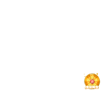
键时刻扭转局势的重要角色。因此，在接下来的训练
中，将会特别关注这些方面，为他们提供更多实战演
练机会。
最后，他还提到要不断总结经验教训，通过数据分析
来优化战术布置。这次失利虽然令人遗憾，但他相信
只要坚持改正错误，总能迎来转机，因此他鼓励全队
上下不要气馁，而是要以此为动力，更加努力迎接未
来挑战。
4、当前联赛形势变化
随着本轮赛事结束，各支球队之间积分差距逐渐缩
小，使得争冠形势愈加紧张。目前几支顶尖球队之间
仅有微弱差距，每一场比赛都可能左右冠军归属。这