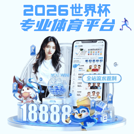
注册入口
快三登录平台
APP与网页版入
口｜畅享全球体育赛事与数据
服务
欢迎访问
快三登录平台
，提供全面覆盖足球、
篮球、电竞等项目的赛事资讯与数据内容， 支
持
APP下载
与
网页使用
，每日同步更新千场比
赛，聚焦热门体育内容， 助您轻松获取赛事动
态，掌握比赛节奏。