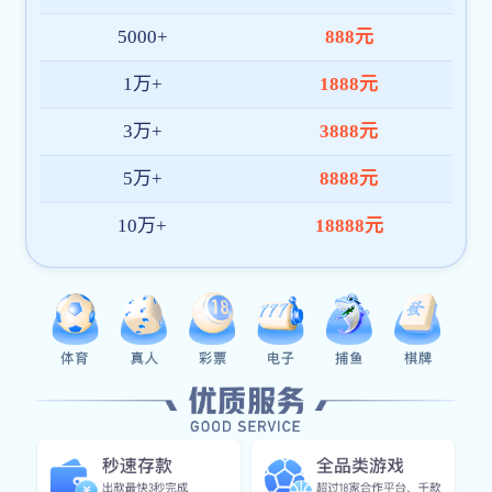
破门机会。
此外，球员个人素质也是影响比赛结果的重要因素之
一。洛里昂队员在关键时刻显现出较强的心理素质，
无论是面对高压防守还是快速反击，都能保持冷静并
执行战术意图。而恩里克所带领球队的一些年轻球员
在经验和心理承受能力上显得稍显不足，这无疑影响
了他们在比赛中应对变化能力。
最后，裁判判罚也成为了一场比赛中的重要话题。多
次有争议性的判罚引发了双方教练和球迷的不满，尤
其是在一些关键时刻，这些判罚可能直接影响到比赛
节奏和最终结果。因此，在这样复杂多变的环境下，
如何调整心态并适应这些外部因素，是每支球队需要
面对的重要课题。