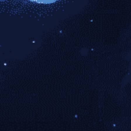
上一篇：
根本不怕你申京生涯对阵文班场均…
相关推荐文章
乔约翰逊谈库里大合同李宁品
在当今体育界，商业合作与运动员价
2026-06-24
伊朗队获准提前进入美国但对美
近期，伊朗国家足球队获准提前进入