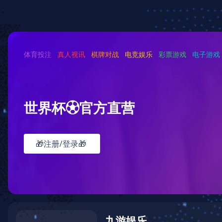
快三登录平台
A
欢迎访问
快三登录平台
，提供全面覆
更新千场比赛