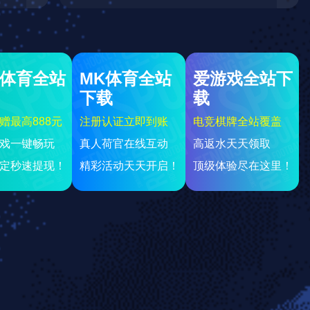
他们更多地考虑如何发挥出自身优势，以确
、勇于挑战更强敌人的决心。
些场次中逆袭成功。因此，对于他们来说，
过快速传递和移动来制造机会。这种风格不
质，为日后的职业生涯奠定基础。教练组深
节，以适应不同对手。他们相信，只要能保