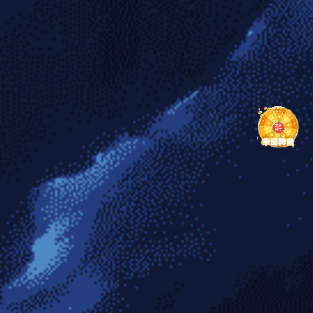
借优秀组织和快速反击，一度让皇马陷入被
要克服来自外界环境及舆论压力所带来的挑
两队相遇，都成为媒体热衷报道的话题，也
赛季起伏后，要想重返争冠行列，就必须建
愿望的重要保证。