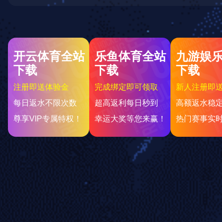
过多解读外部因素。
此外，莱万特教练在接受采访时提到：即
保能够最大程度地展现球队特色。这种坚
从历史上看，莱万特在与豪门球队交锋时
对手状态并不是决定胜负的唯一因素，真
2、坚持自我风格的重要
坚持自我风格是莱万特多年来形成的一种
仅提升了球队整体士气，也增强了玩家之
另外，这种坚持还促进了年轻球员的发展
知，自我风格虽然可能带来一定风险，但
值得一提的是，在过去几个赛季中，尽管