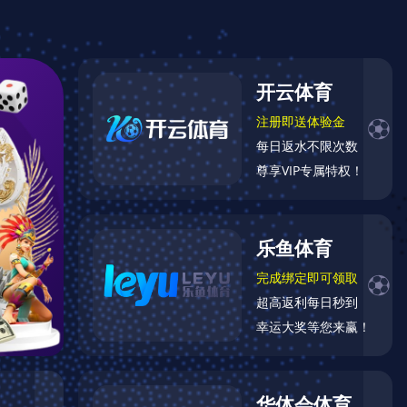
注册入口
育赛事与数据服务
 支持
APP下载
与
网页使用
，每日同步
掌握比赛节奏。