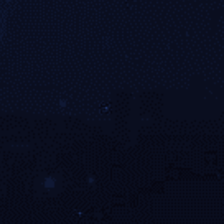
法为球队牺
东尼（甜瓜）作为一名杰出的得分手，曾与...
望能加盟球
着众多球迷的关注。近日，年轻球员...
联系我们
快速导航
波市余姚市南雷南路60号
App下载
关于我们
upport@ign-hub.com
隐私政策