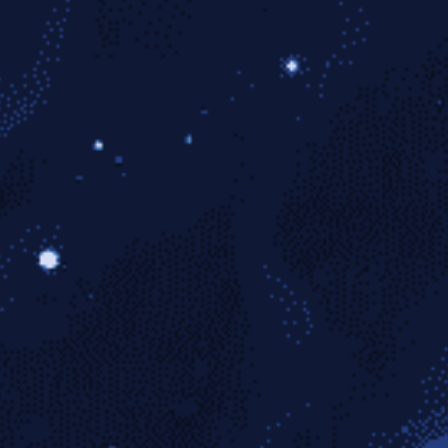
胜利。
役
历在目。例如，在某场关键联赛中，尽管身处客场，但莱万特凭
也成为后续两队再次相遇时的重要参考。
，更是心理上的较量。在面对巨星云集的皇马时，莱万特球员需
发出超乎寻常的斗志与拼搏精神，从而争取好结果。
精彩纷呈的攻防转换，使得每一次碰撞都充满悬念。因此，每当
激情四溢的较量。
劲
对手，莱万特始终没有放弃奋斗目标。他们深知，在经历了数个
，加强内部凝聚力，让全体成员朝着共同目标努力，是实现这一