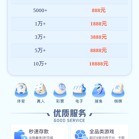
键比赛中多次扮演英雄角色，这使得他的市场价值不
断攀升。
此外，拉什福德还因其在场外的人品和职业素养受到
广泛赞誉。他积极参与社会公益活动，并且在媒体面
前展现出的谦逊形象，使他赢得了众多球迷的喜爱。
在转会市场上，这样的人气无疑也为他的身价增添了
吸引力。
然而，尽管拉什福德有着良好的表现，但由于伤病和
其他因素，他在一些关键时刻未能发挥最佳状态。这
也让不少俱乐部开始思考是否值得为这样一位前锋支
付高额转会费。而巴萨此时提出3000万欧元买断，可
以看作是对他综合实力的一种评估。
2、巴萨战略需求与目标