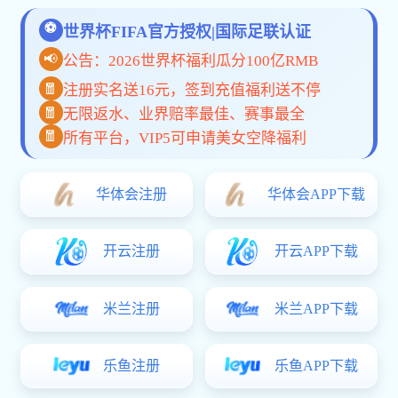
手机App
网页版
巴萨计划以3000万欧元买断拉什福
德或与曼联展开谈判降低转会费用
2026-06-03 00:28
57 次阅读
首页
/
体育头条
近年来，足球转会市场的动态一直备受关注，尤其是