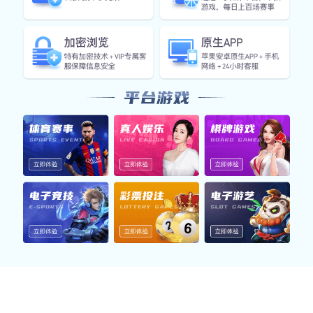
对于巴萨而言，他们当前正面临着重建的重要阶段。
在经历了一系列管理动荡后，球队亟需通过引援来增
强竞争力。拉什福德作为一名年轻而富有潜力的攻击
手，无疑符合他们对新援的需求。此外，他能够适应
快速传导足球战术，这与巴萨传统风格高度契合。
同时，在前锋位置上，巴萨需要更多选择来支持梅西
之后的新核心。虽然球队内有多名优秀前锋，但缺乏
像拉什福德这样既能够打边路又能出任中锋的位置选
手。因此，引入他可以增加战术灵活性，让教练有更
多组合方式来应对不同对手。
最后，从经济角度来看，以3000万欧元买断拉什福
德，对于目前财政状况紧张的巴萨来说，也是一个相
对可控的投资。如果这笔交易成功，不仅能够提升球