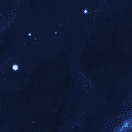
方持有不同看法。首先是管理层，他们通常会从长远发展及市场
续约。但如果出现不理想情况，他们也可能毅然决定更换教练。
见分歧。一部分球迷认为他应该继续留任，因为他曾帮助球队赢
层在做出最终决定时显得更加谨慎，需要综合考量各方反馈。
显感受到公众舆论对这一话题热烈讨论。这进一步体现了人们对
理层还是普通观众，都期待看到一个明确且具有建设性的结果。
，勇士队需制定明确的发展计划。这不仅包括如何稳定当前阵容
使他们了解俱乐部意图，从而共同为新赛季努力奋斗。