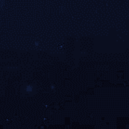
77复出对季
朗·詹姆斯）和077（卢卡·东契奇）的表现...
梅西在进球
尔多（C罗）和梅西被广泛认为是最为...
联系我们
快速导航
波市余姚市南雷南路60号
App下载
关于我们
upport@ign-hub.com
隐私政策
用户协议
网站地图