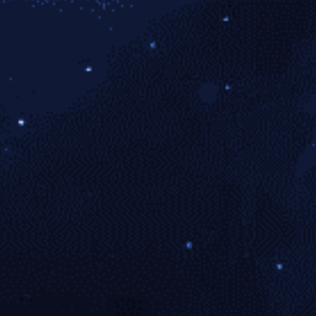
上一篇：
哈格里夫斯称拉门斯为曼联夏窗最…
相关推荐文章
巴萨在尼日利亚设立青训营致
近年来，随着足球在全球范围内的普
2026-06-29
穆斯卡特称赞蓉城引进阿洛伊
近年来，中超联赛吸引了越来越多的
2026-06-23