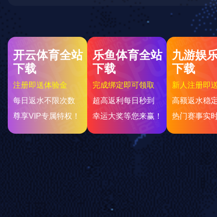
员。
此外，随着新赛季临近，其他强队纷纷补
弱球队实力。所以，在现阶段恢复续约谈
最后，通过成功的续约谈判，可以提升球
平有着积极作用，也能在比赛中提高团队
2、科尔教练面临挑战
作为勇士队主教练，科尔在带领球队取得
观点认为，如果未能如预期般取得佳绩，
尽管如此，也有不少支持者认为科尔依然
决策能力却遭到质疑，这使得他面临较大
综上所述，科尔未来去留不仅涉及到个人