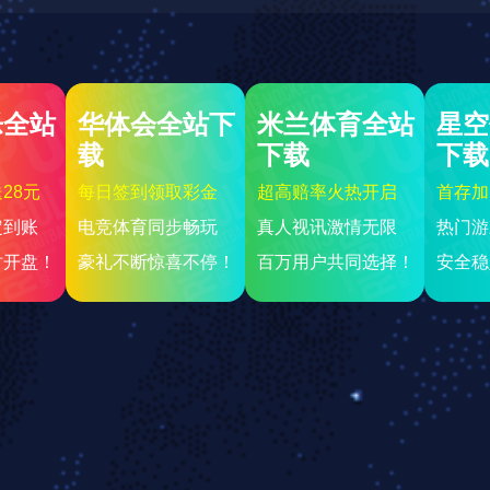
强阵容，勇士必须迅速行动以免失去机会。如果不能及时确定续
判无疑是明智之举。
队内部氛围，让球员们感受到管理层对他们未来发展的重视。这
凝聚力。
辉煌成绩方面功不可没。然而，由于最近几个赛季战绩波动，他
那么管理层可能会考虑更换教练，以寻求新的发展方向。
具备优秀的执教能力。他善于根据比赛局势调整战术，并且深谙
压力。在即将恢复的续约谈判中，科尔需要展现出自己的优势，
职业生涯，更直接关系到整个勇士队的发展战略。他必须清晰地