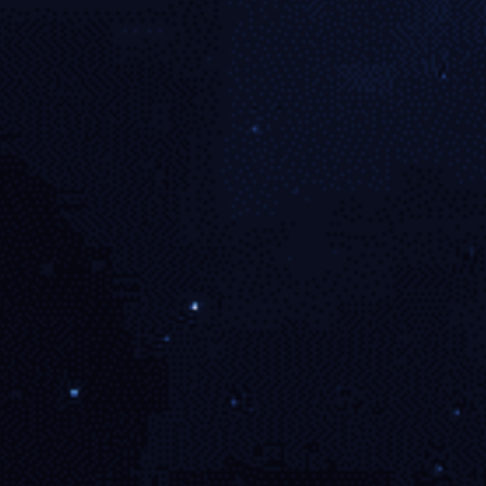
苏群分析老詹G6状态极限与0
在当前的NBA季后赛中，老詹（勒布
2026-06-25
两位传奇球员的巅峰对决C罗
在当今足球界，克里斯蒂亚诺·罗纳
2026-07-16
快三登录平台
快三登录平台官方网站【KY1.AC】官
宁
网认证:手机版、app下载、登录入
s
口、官方网站、网页版、平台、网
址、地址、注册、娱乐，快三登录平
台(中国)官方网站欢迎大家选择真正的
官方通道，同时我们提供全天候7x24